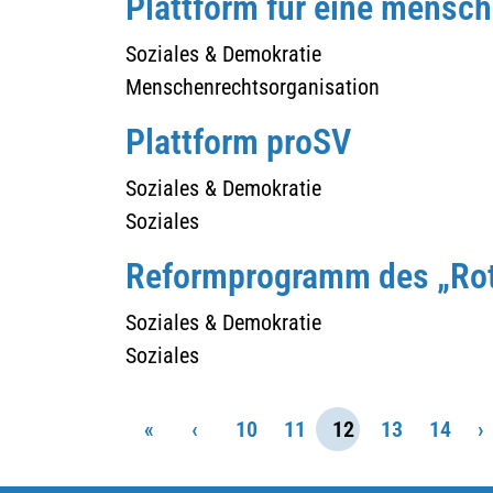
Plattform für eine mensch
Soziales & Demokratie
Menschenrechtsorganisation
Plattform proSV
Soziales & Demokratie
Soziales
Reformprogramm des „Ro
Soziales & Demokratie
Soziales
«
‹
10
11
12
13
14
›