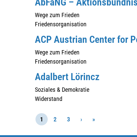
AbFaNG – Aktionsbündnis f
Wege zum Frieden
Friedensorganisation
ACP Austrian Center for 
Wege zum Frieden
Friedensorganisation
Adalbert Lörincz
Soziales & Demokratie
Widerstand
1
2
3
›
»