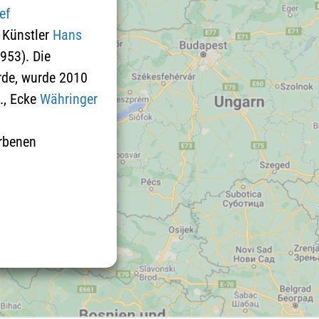
ef
 Künstler
Hans
953). Die
rde, wurde 2010
., Ecke
Währinger
rbenen