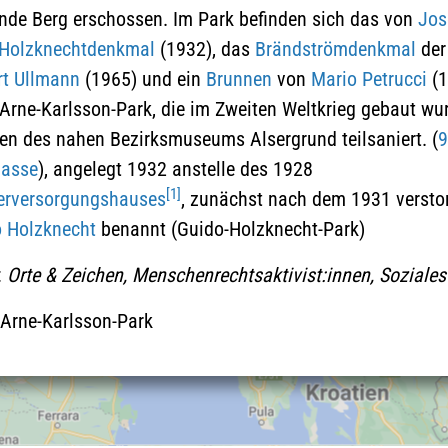
aktzeptieren und die Google-
nde Berg erschossen. Im Park befinden sich das von
Jos
Maps-Karte zu laden
Holzknechtdenkmal
(1932), das
Brändströmdenkmal
der
rt Ullmann
(1965) und ein
Brunnen
von
Mario Petrucci
(1
Näheres finden Sie in der
Arne-Karlsson-Park, die im Zweiten Weltkrieg gebaut wu
Datenschutzerklärung
gen des nahen Bezirksmuseums Alsergrund teilsaniert. (
9
gasse
), angelegt 1932 anstelle des 1928
[1]
erversorgungshauses
, zunächst nach dem 1931 versto
 Holzknecht
benannt (Guido-Holzknecht-Park)
:
Orte & Zeichen, Menschenrechtsaktivist:innen, Soziales
 Arne-Karlsson-Park