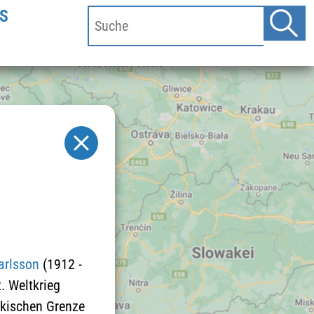
S
arlsson
(1912 -
. Weltkrieg
akischen Grenze