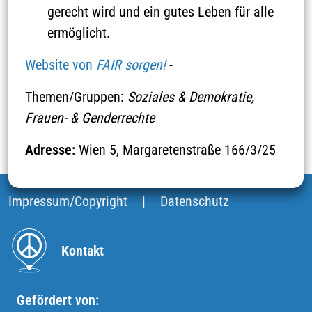
Umwelt & Klimaschutz
Bildung
gerecht wird und ein gutes Leben für alle
ermöglicht.
Filterergebnis: 1 gefunden
Website von
FAIR sorgen!
-
Themen/Gruppen:
Soziales & Demokratie,
FAIR sorgen! Wirtschaften fürs Leben
Frauen- & Genderrechte
Soziales & Demokratie
Adresse:
Wien 5, Margaretenstraße 166/3/25
Frauen- & Genderrechte
Impressum/Copyright
|
Datenschutz
Kontakt
Gefördert von: