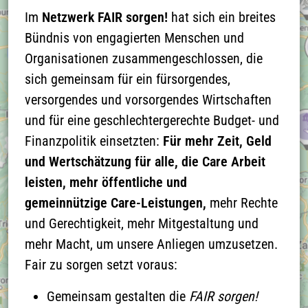
die
Im
Netzwerk FAIR sorgen!
hat sich ein breites
Datenschutzerklärung
Bündnis von engagierten Menschen und
zu aktzeptieren und
Organisationen zusammengeschlossen, die
die Google-Maps-
sich gemeinsam für ein fürsorgendes,
Karte zu laden
versorgendes und vorsorgendes Wirtschaften
und für eine geschlechtergerechte Budget- und
Näheres finden Sie in
Finanzpolitik einsetzten:
Für mehr Zeit, Geld
der
und Wertschätzung für alle, die Care Arbeit
Datenschutzerklärung
leisten, mehr öffentliche und
gemeinnützige Care-Leistungen,
mehr Rechte
und Gerechtigkeit, mehr Mitgestaltung und
mehr Macht, um unsere Anliegen umzusetzen.
Fair zu sorgen setzt voraus:
Gemeinsam gestalten die
FAIR sorgen!