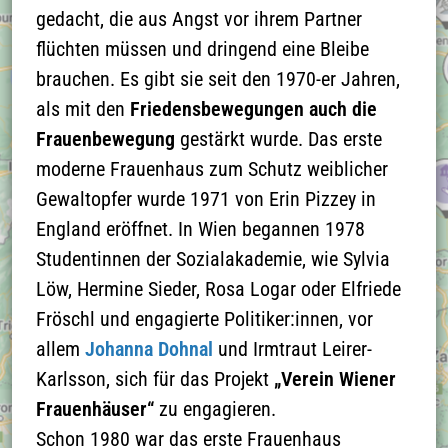
die
gedacht, die aus Angst vor ihrem Partner
Datenschutzerklärung
flüchten müssen und dringend eine Bleibe
zu aktzeptieren und
brauchen. Es gibt sie seit den 1970-er Jahren,
die Google-Maps-
als mit den
Friedensbewegungen auch die
Karte zu laden
Frauenbewegung
gestärkt wurde. Das erste
moderne Frauenhaus zum Schutz weiblicher
Näheres finden Sie in
Gewaltopfer wurde 1971 von Erin Pizzey in
der
England eröffnet. In Wien begannen 1978
Datenschutzerklärung
Studentinnen der Sozialakademie, wie Sylvia
Löw, Hermine Sieder, Rosa Logar oder Elfriede
Fröschl und engagierte Politiker:innen, vor
allem
Johanna Dohnal
und Irmtraut Leirer-
Karlsson, sich für das Projekt
„Verein Wiener
Frauenhäuser“
zu engagieren.
Schon 1980 war das erste Frauenhaus