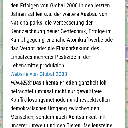
die
den Erfolgen von Global 2000 in den letzten
Datenschutzerklärung
Jahren zählen u.a. der weitere Ausbau von
zu aktzeptieren und
Nationalparks, die Verbesserung der
die Google-Maps-
Kennzeichnung neuer Gentechnik, Erfolge im
Karte zu laden
Kampf gegen grenznahe Atomkraftwerke oder
das Verbot oder die Einschränkung des
Näheres finden Sie in
Einsatzes mehrerer Pestizide in der
der
Lebensmittelproduktion,
Datenschutzerklärung
Website von Global 2000
HINWEIS:
Das Thema Frieden
ganzheitlich
betrachtet umfasst nicht nur gewaltfreie
Konfliktlösungsmethoden und respektvollen
demokratischen Umgang zwischen den
Menschen, sondern auch Achtsamkeit mit
unserer Umwelt und den Tieren. Meilensteine