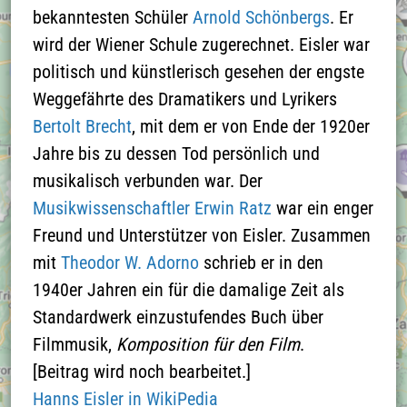
die
bekanntesten Schüler
Arnold Schönbergs
. Er
Datenschutzerklärung
wird der Wiener Schule zugerechnet. Eisler war
zu aktzeptieren und
politisch und künstlerisch gesehen der engste
die Google-Maps-
Weggefährte des Dramatikers und Lyrikers
Karte zu laden
Bertolt Brecht
, mit dem er von Ende der 1920er
Jahre bis zu dessen Tod persönlich und
Näheres finden Sie in
musikalisch verbunden war. Der
der
Musikwissenschaftler Erwin Ratz
war ein enger
Datenschutzerklärung
Freund und Unterstützer von Eisler. Zusammen
mit
Theodor W. Adorno
schrieb er in den
1940er Jahren ein für die damalige Zeit als
Standardwerk einzustufendes Buch über
Filmmusik,
Komposition für den Film
.
[Beitrag wird noch bearbeitet.]
Hanns Eisler in WikiPedia