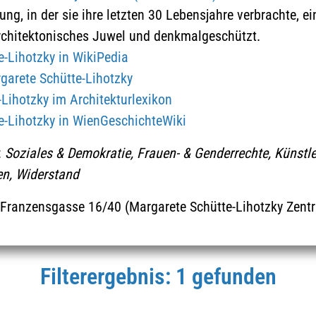
g, in der sie ihre letzten 30 Lebensjahre verbrachte, ein
THEMEN
rchitektonisches Juwel und denkmalgeschützt.
e-Lihotzky in WikiPedia
garete Schütte-Lihotzky
Lihotzky im Architekturlexikon
e-Lihotzky in WienGeschichteWiki
:
Soziales & Demokratie, Frauen- & Genderrechte, Künstler
en, Widerstand
 Franzensgasse 16/40 (Margarete Schütte-Lihotzky Zent
Historische Meilensteine
Soziales & Demokratie
Filterergebnis: 1 gefunden