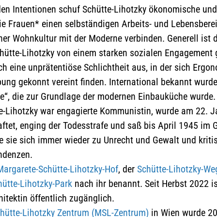
aktzeptieren und die Google-
en Intentionen schuf Schütte-Lihotzky ökonomische und
Maps-Karte zu laden
e Frauen* einen selbständigen Arbeits- und Lebensbere
ner Wohnkultur mit der Moderne verbinden. Generell ist 
Näheres finden Sie in der
hütte-Lihotzky von einem starken sozialen Engagement 
Datenschutzerklärung
ch eine unprätentiöse Schlichtheit aus, in der sich Ergo
ng gekonnt vereint finden. International bekannt wurde 
he“, die zur Grundlage der modernen Einbauküche wurde.
e-Lihotzky war engagierte Kommunistin, wurde am 22. 
ftet, enging der Todesstrafe und saß bis April 1945 im G
e sie sich immer wieder zu Unrecht und Gewalt und kritis
ndenzen.
Margarete-Schütte-Lihotzky-Hof
, der
Schütte-Lihotzky-We
ütte-Lihotzky-Park
nach ihr benannt. Seit Herbst 2022 ist
tektin öffentlich zugänglich.
hütte-Lihotzky Zentrum (MSL-Zentrum)
in Wien wurde 202