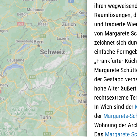
ihren wegweisend
Raumlösungen, di
und tradierte Wie
von Margarete Sc
zeichnet sich dur
einfache Formgebu
„Frankfurter Küc
Margarete Schütt
der Gestapo verha
hohe Alter äußert
rechtsextreme Te
In Wien sind der
der
Margarete-Sch
Wohnung der Archi
Das
Margarete Sc