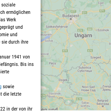
 soziale
ich ermöglichen
das Werk
geprägt und
nomie und
sie durch ihre
Januar 1941 von
efängnis. Bis ins
ierte
g
sowie
 die letzte
2 in der von ihr