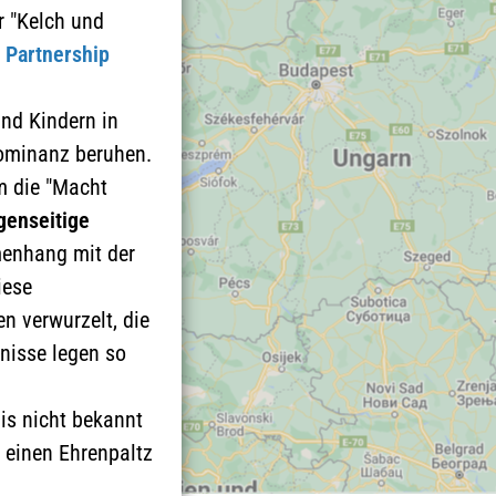
r "Kelch und
 Partnership
und Kindern in
Dominanz beruhen.
m die "Macht
genseitige
menhang mit der
iese
n verwurzelt, die
nisse legen so
zis nicht bekannt
e einen Ehrenpaltz