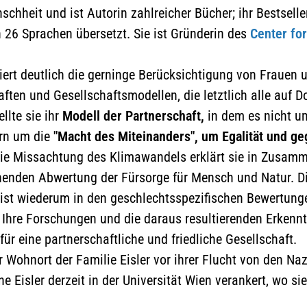
aktzeptieren und die Google-
schheit und ist Autorin zahlreicher Bücher; ihr Bestselle
Maps-Karte zu laden
 26 Sprachen übersetzt. Sie ist Gründerin des
Center for
Näheres finden Sie in der
isiert deutlich die gerninge Berücksichtigung von Frauen 
Datenschutzerklärung
ften und Gesellschaftsmodellen, die letztlich alle auf 
llte sie ihr
Modell der Partnerschaft,
in dem es nicht u
ern um die
"Macht des Miteinanders", um Egalität und ge
e Missachtung des Klimawandels erklärt sie in Zusam
chenden Abwertung der Fürsorge für Mensch und Natur. D
ist wiederum in den geschlechtsspezifischen Bewertunge
 Ihre Forschungen und die daraus resultierenden Erkennt
für eine partnerschaftliche und friedliche Gesellschaft.
 Wohnort der Familie Eisler vor ihrer Flucht von den Na
ne Eisler derzeit in der Universität Wien verankert, wo si