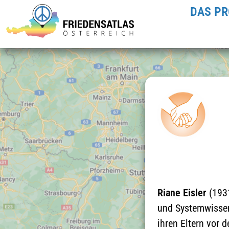
DAS PR
Riane Eisler
(1931
und Systemwissen
ihren Eltern vor 