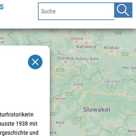
S
urhistorikerin
musste 1938 mit
urgeschichte und