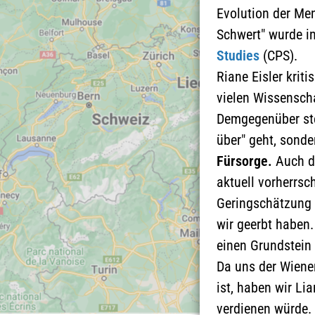
Evolution der Men
Schwert" wurde in
Studies
(CPS).
Riane Eisler krit
vielen Wissenscha
Demgegenüber ste
über" geht, sond
Fürsorge.
Auch di
aktuell vorherrs
Geringschätzung 
wir geerbt haben.
einen Grundstein 
Da uns der Wiener
ist, haben wir Lia
verdienen würde.