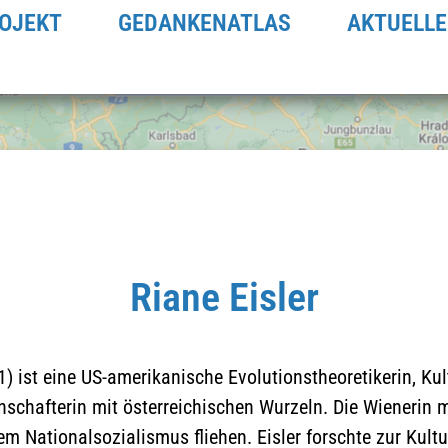
OJEKT
GEDANKENATLAS
AKTUELLE
Riane Eisler
) ist eine US-amerikanische Evolutionstheoretikerin, Kult
Klicken Sie hier um die
schafterin mit österreichischen Wurzeln. Die Wienerin 
Datenschutzerklärung zu
dem Nationalsozialismus fliehen. Eisler forschte zur Kult