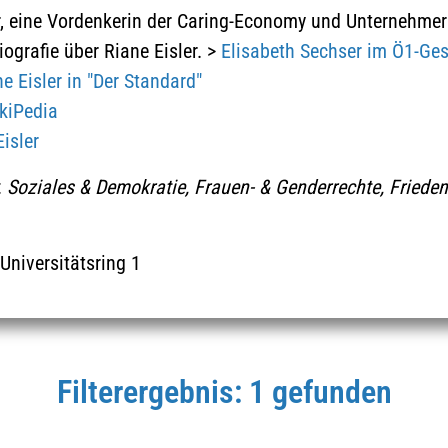
, eine Vordenkerin der Caring-Economy und Unternehmeri
THEMEN
iografie über Riane Eisler. >
Elisabeth Sechser im Ö1-Ge
e Eisler in "Der Standard"
ikiPedia
Eisler
:
Soziales & Demokratie, Frauen- & Genderrechte, Frieden
Universitätsring 1
Historische Meilensteine
Soziales & Demokratie
Filterergebnis: 1 gefunden