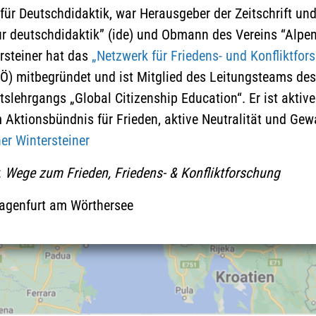
aktzeptieren und die Google-
 für Deutschdidaktik, war Herausgeber der Zeitschrift un
Maps-Karte zu laden
ur deutschdidaktik” (ide) und Obmann des Vereins “Alpen
ersteiner hat das
„Netzwerk für Friedens- und Konfliktfor
Näheres finden Sie in der
) mitbegründet und ist Mitglied des Leitungsteams des
Datenschutzerklärung
tslehrgangs „Global Citizenship Education“. Er ist aktive
 Aktionsbündnis für Frieden, aktive Neutralität und Gewa
er Wintersteiner
:
Wege zum Frieden, Friedens- & Konfliktforschung
agenfurt am Wörthersee