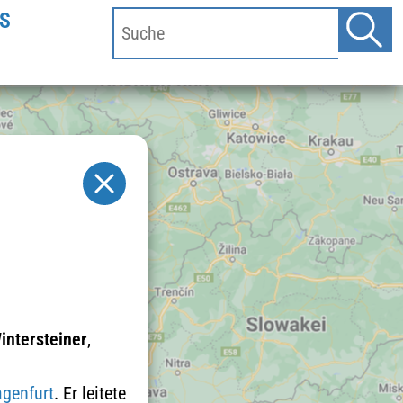
S
intersteiner
,
agenfurt
. Er leitete