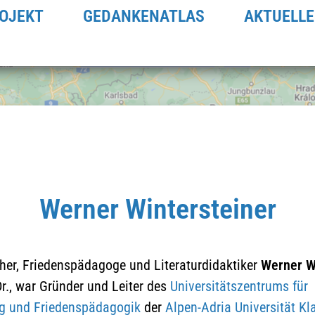
OJEKT
GEDANKENATLAS
AKTUELLE
Werner Wintersteiner
cher, Friedenspädagoge und Literaturdidaktiker
Werner W
Klicken Sie hier um die
Dr., war Gründer und Leiter des
Universitätszentrums für
Datenschutzerklärung zu
g und Friedenspädagogik
der
Alpen-Adria Universität Kl