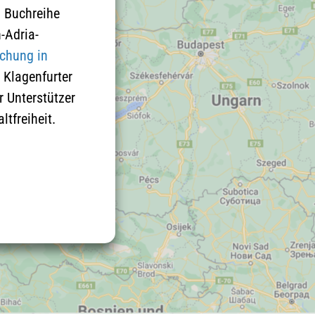
d Buchreihe
-Adria-
schung in
 Klagenfurter
r Unterstützer
ltfreiheit.