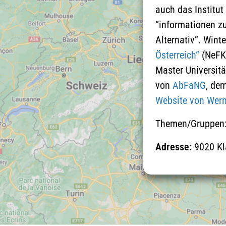
auch das Institut
“informationen z
Alternativ”. Wint
Österreich“
(NeFKÖ
Master Universitä
von
AbFaNG
, dem
Website von Wern
Themen/Gruppen
Adresse:
9020 Kl